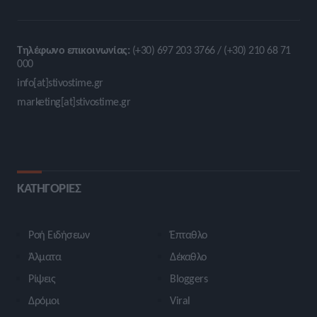
Τηλέφωνο επικοινωνίας:
(+30) 697 203 3766 / (+30) 210 68 71
000
info[at]stivostime.gr
marketing[at]stivostime.gr
ΚΑΤΗΓΟΡΙΕΣ
Ροή Ειδήσεων
Έπταθλο
Άλματα
Δέκαθλο
Ρίψεις
Bloggers
Δρόμοι
Viral