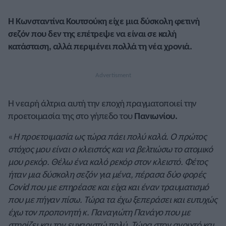
Η Κωνσταντίνα Κουτσούκη είχε μια δύσκολη φετινή
σεζόν που δεν της επέτρεψε να είναι σε καλή
κατάσταση, αλλά περιμένει πολλά τη νέα χρονιά.
Η νεαρή άλτρια αυτή την εποχή πραγματοποιεί την
προετοιμασία της στο γήπεδο του
Πανιωνίου.
«
Η προετοιμασία ως τώρα πάει πολύ καλά. Ο πρώτος
στόχος μου είναι ο κλειστός και να βελτιώσω το ατομικό
μου ρεκόρ. Θέλω ένα καλό ρεκόρ στον κλειστό. Φέτος
ήταν μια δύσκολη σεζόν για μένα, πέρασα δύο φορές
Covid που με επηρέασε και είχα και έναν τραυματισμό
που με πήγαν πίσω. Τώρα τα έχω ξεπεράσει και ευτυχώς
έχω τον προπονητή κ. Παναγιώτη Πανάγο που με
στηρίζει και τον ευχαριστώ πολύ. Τώρα στον ανοιχτό και