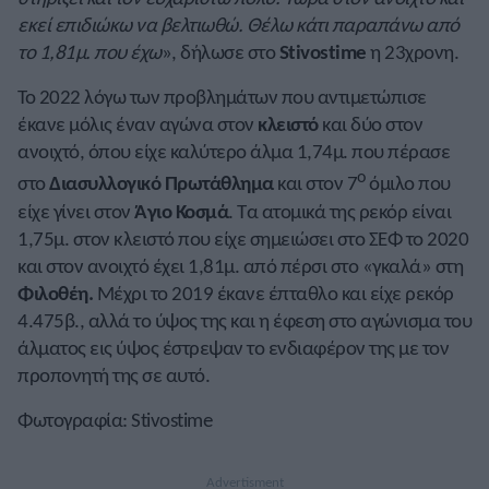
εκεί επιδιώκω να βελτιωθώ. Θέλω κάτι παραπάνω από
το 1,81μ. που έχω
», δήλωσε στο
Stivostime
η 23χρονη.
Το 2022 λόγω των προβλημάτων που αντιμετώπισε
έκανε μόλις έναν αγώνα στον
κλειστό
και δύο στον
ανοιχτό, όπου είχε καλύτερο άλμα 1,74μ. που πέρασε
ο
στο
Διασυλλογικό Πρωτάθλημα
και στον 7
όμιλο που
είχε γίνει στον
Άγιο Κοσμά
. Τα ατομικά της ρεκόρ είναι
1,75μ. στον κλειστό που είχε σημειώσει στο ΣΕΦ το 2020
και στον ανοιχτό έχει 1,81μ. από πέρσι στο «γκαλά» στη
Φιλοθέη.
Μέχρι το 2019 έκανε έπταθλο και είχε ρεκόρ
4.475β., αλλά το ύψος της και η έφεση στο αγώνισμα του
άλματος εις ύψος έστρεψαν το ενδιαφέρον της με τον
προπονητή της σε αυτό.
Φωτογραφία: Stivostime