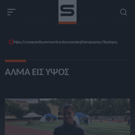
Ύψος Γυναικών
Κωνσταντίνα Κουτσούκη
Παναγιώτης Πανάγος
ΆΛΜΑ ΕΙΣ ΎΨΟΣ