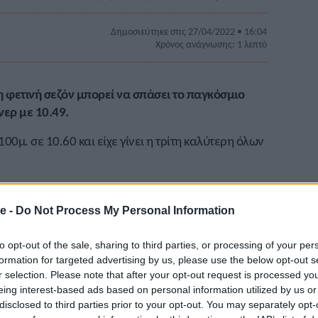
Δημοσιεύτηκε στις 27/04/2022 • 16:04
Χρόνος ανάγνωσης: 1 λεπτό
 τη φετινή σεζόν μπορεί να σπάσει το παγκόσμιο
νερ με 10.49.
00μ. σε 10.60 και είχε γίνει η τρίτη καλύτερη όλων
2008 και το 2012, έτρεξε 10.60 στα 34 της χρόνια,
 στο αγώνισμα. Στην Ολυμπιάδα του Τόκιο ήταν
e -
Do Not Process My Personal Information
 της
Ελέιν Τόμσον- Χέρα.
to opt-out of the sale, sharing to third parties, or processing of your per
εί να σπάσει το παγκόσμιο ρεκόρ που είναι 10.49
formation for targeted advertising by us, please use the below opt-out s
 την περσινή σεζόν είναι ξεκάθαρα μια ανοιχτή
r selection. Please note that after your opt-out request is processed y
υς για να κυνηγήσω φέτος. Κοιτάζω να τρέξω 10.50
eing interest-based ads based on personal information utilized by us or
 ο σκοπός… Πιστεύω ότι είναι στο δρόμο για να το
disclosed to third parties prior to your opt-out. You may separately opt-