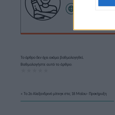
Το άρθρο δεν έχει ακόμα βαθμολογηθεί.
Βαθμολογήστε αυτό το άρθρο:
★
★
★
★
★
«
Το 2ο Αλεξανδρινό μίτινγκ στις 18 Μαΐου- Προκήρυξη