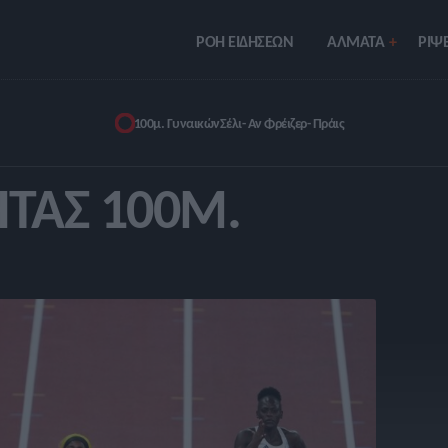
ΡΟΗ ΕΙΔΗΣΕΩΝ
ΑΛΜΑΤΑ
ΡIΨΕ
100μ. Γυναικών
Σέλι- Αν Φρέιζερ- Πράις
ΤΑΣ 100Μ.