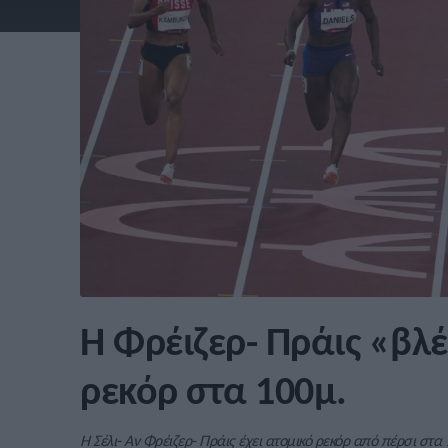
Η Φρέιζερ- Πράις «βλ
ρεκόρ στα 100μ.
Η Σέλι- Αν Φρέιζερ- Πράις έχει ατομικό ρεκόρ από πέρσι στα