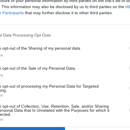
losure of your personal information by third parties on the IAB’s list of
ει τρέξει μία κούρσα στα 200μ., πρόσφατα σε αγώνες
. This information may also be disclosed by us to third parties on the
IA
Participants
that may further disclose it to other third parties.
ίφιθ Τζόινερ
κρατάει από το 1988.
l Data Processing Opt Outs
o opt-out of the Sharing of my personal data.
In
o opt-out of the Sale of my Personal Data.
Stivostime των
In
to opt-out of processing my Personal Data for Targeted
ing.
In
o opt-out of Collection, Use, Retention, Sale, and/or Sharing
ersonal Data that Is Unrelated with the Purposes for which it
lected.
ης
In