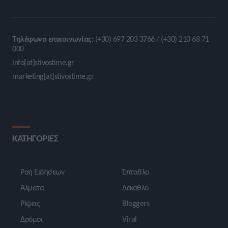
Τηλέφωνο επικοινωνίας:
(+30) 697 203 3766 / (+30) 210 68 71
000
info[at]stivostime.gr
marketing[at]stivostime.gr
ΚΑΤΗΓΟΡΙΕΣ
Ροή Ειδήσεων
Έπταθλο
Άλματα
Δέκαθλο
Ρίψεις
Bloggers
Δρόμοι
Viral