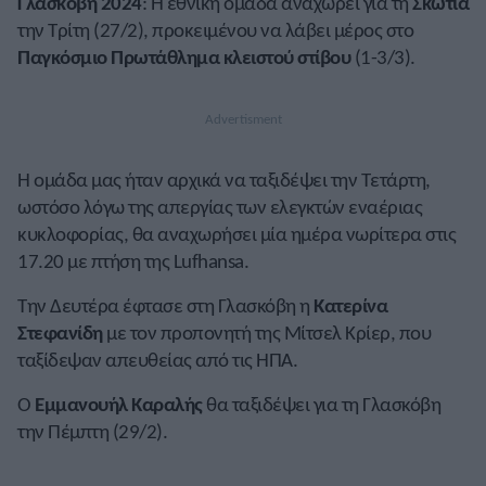
Γλασκόβη 2024
: Η εθνική ομάδα αναχωρεί για τη
Σκωτία
την Τρίτη (27/2), προκειμένου να λάβει μέρος στο
Παγκόσμιο Πρωτάθλημα κλειστού στίβου
(1-3/3).
Η ομάδα μας ήταν αρχικά να ταξιδέψει την Τετάρτη,
ωστόσο λόγω της απεργίας των ελεγκτών εναέριας
κυκλοφορίας, θα αναχωρήσει μία ημέρα νωρίτερα στις
17.20 με πτήση της Lufhansa.
Την Δευτέρα έφτασε στη Γλασκόβη η
Κατερίνα
Στεφανίδη
με τον προπονητή της Μίτσελ Κρίερ, που
ταξίδεψαν απευθείας από τις ΗΠΑ.
Ο
Εμμανουήλ Καραλής
θα ταξιδέψει για τη Γλασκόβη
την Πέμπτη (29/2).