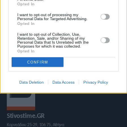
Opted In
«
Στο Παγκόσμιο της Γλασκόβης
Έρχεται το Παγκόσμιο
I want to opt-out of processing my
και ο Τσιάμης
Πρωτάθλημα της Γλασκόβης
»
Personal Data for Targeted Advertising.
Opted In
I want to opt-out of Collection, Use,
Retention, Sale, and/or Sharing of my
Personal Data that Is Unrelated with the
Purposes for which it was collected.
Opted In
CONFIRM
Data Deletion
Data Access
Privacy Policy
Stivostime.GR
Καρνεάδου 25-29, 106 75, Αθήνα