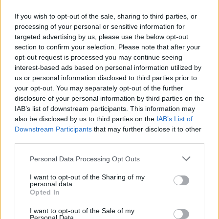
If you wish to opt-out of the sale, sharing to third parties, or
Διονύσης Αντωνέλλος
processing of your personal or sensitive information for
targeted advertising by us, please use the below opt-out
section to confirm your selection. Please note that after your
Δημοσιογράφος με εμπειρία σε blogging, ραδιόφωνο και
opt-out request is processed you may continue seeing
τηλεόραση. Εξειδίκευση στα ελληνοτουρκικά, τον
Ολυμπιακό και τον στίβο, με ρεπορτάζ και αναλύσεις από
interest-based ads based on personal information utilized by
πρώτο χέρι που προσφέρουν γνώση και έμπνευση.
us or personal information disclosed to third parties prior to
your opt-out. You may separately opt-out of the further
disclosure of your personal information by third parties on the
IAB’s list of downstream participants. This information may
also be disclosed by us to third parties on the
IAB’s List of
Downstream Participants
that may further disclose it to other
third parties.
Personal Data Processing Opt Outs
Το άρθρο δεν έχει ακόμα βαθμολογηθεί.
I want to opt-out of the Sharing of my
Βαθμολογήστε αυτό το άρθρο:
personal data.
★
★
★
★
★
Opted In
I want to opt-out of the Sale of my
Personal Data.