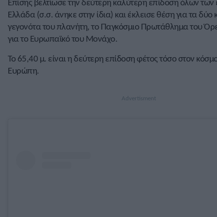
Επίσης βελτίωσε την δεύτερη καλύτερη επίδοση όλων των
Ελλάδα (σ.σ. άνηκε στην ίδια) και έκλεισε θέση για τα δύο
γεγονότα του πλανήτη, το Παγκόσμιο Πρωτάθλημα του Όρε
για το Ευρωπαϊκό του Μονάχο.
Το 65,40 μ. είναι η δεύτερη επίδοση φέτος τόσο στον κόσμο
Ευρώπη.