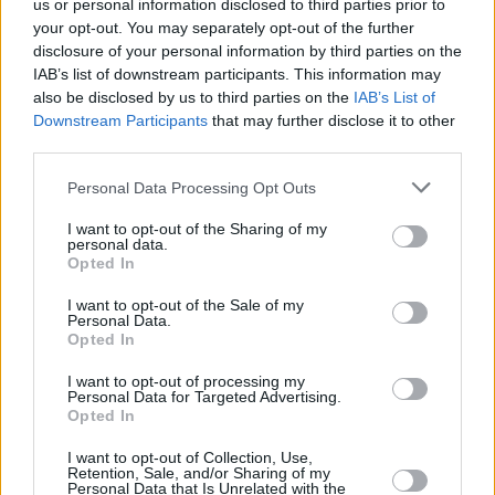
us or personal information disclosed to third parties prior to
your opt-out. You may separately opt-out of the further
disclosure of your personal information by third parties on the
IAB’s list of downstream participants. This information may
also be disclosed by us to third parties on the
IAB’s List of
Το άρθρο δεν έχει ακόμα βαθμολογηθεί.
Downstream Participants
that may further disclose it to other
Βαθμολογήστε αυτό το άρθρο:
third parties.
★
★
★
★
★
Personal Data Processing Opt Outs
I want to opt-out of the Sharing of my
personal data.
«
Ελίνα Τζένγκο: Έριξε 65,40
Στίβος: Ειδήσεις από όλο τον
Opted In
μέτρα – Βολή παγκοσμίου
κόσμο (1/6/2022)
»
I want to opt-out of the Sale of my
επιπέδου!
Personal Data.
Opted In
I want to opt-out of processing my
Personal Data for Targeted Advertising.
Opted In
I want to opt-out of Collection, Use,
Retention, Sale, and/or Sharing of my
Personal Data that Is Unrelated with the