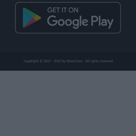
CopyRight © 2022 - 2022 by StivosTime - All rights reserved