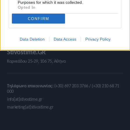
Purposes for which it was collected.
Opted In
CONFIRM
Data Deletion
Data Access
Privacy Policy
Stivostime.GR
Καρνεάδου 25-29, 106 75, Αθήνα
Τηλέφωνο επικοινωνίας:
(+30) 697 203 3766 / (+30) 210 68 71
000
info[at]stivostime.gr
marketing[at]stivostime.gr