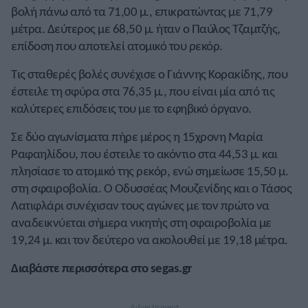
βολή πάνω από τα 71,00 μ., επικρατώντας με 71,79
μέτρα. Δεύτερος με 68,50 μ. ήταν ο Παύλος Τζαμτζής,
επίδοση που αποτελεί ατομικό του ρεκόρ.
Τις σταθερές βολές συνέχισε ο Γιάννης Κορακίδης, που
έστειλε τη σφύρα στα 76,35 μ., που είναι μία από τις
καλύτερες επιδόσεις του με το εφηβικό όργανο.
Σε δύο αγωνίσματα πήρε μέρος η 15χρονη Μαρία
Ραφαηλίδου, που έστειλε το ακόντιο στα 44,53 μ. και
πλησίασε το ατομικό της ρεκόρ, ενώ σημείωσε 15,50 μ.
στη σφαιροβολία. Ο Οδυσσέας Μουζενίδης και ο Τάσος
Λατιφλάρι συνέχισαν τους αγώνες με τον πρώτο να
αναδεικνύεται σήμερα νικητής στη σφαιροβολία με
19,24 μ. και τον δεύτερο να ακολουθεί με 19,18 μέτρα.
Διαβάστε περισσότερα στο segas.gr