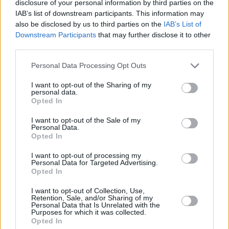
disclosure of your personal information by third parties on the
IAB’s list of downstream participants. This information may
also be disclosed by us to third parties on the
IAB’s List of
Downstream Participants
that may further disclose it to other
third parties.
Διονύσης Αντωνέλλος
Personal Data Processing Opt Outs
Δημοσιογράφος με εμπειρία σε blogging, ραδιόφωνο και
I want to opt-out of the Sharing of my
personal data.
τηλεόραση. Εξειδίκευση στα ελληνοτουρκικά, τον
Opted In
Ολυμπιακό και τον στίβο, με ρεπορτάζ και αναλύσεις από
πρώτο χέρι που προσφέρουν γνώση και έμπνευση.
I want to opt-out of the Sale of my
Personal Data.
Opted In
I want to opt-out of processing my
Personal Data for Targeted Advertising.
Opted In
I want to opt-out of Collection, Use,
Retention, Sale, and/or Sharing of my
Personal Data that Is Unrelated with the
Το άρθρο δεν έχει ακόμα βαθμολογηθεί.
Purposes for which it was collected.
Opted In
Βαθμολογήστε αυτό το άρθρο: