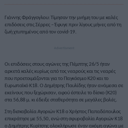
Γιάννης Φράγγογλου: Τίμησαν την μνήμη του με καλές
επιδόσεις στις Σέρρες – Έφυγε πριν λίγους μήνες από τη
ζωή χτυπημένος από τον covid-19.
Οι επιδόσεις στους αγώνες της Πέμπτης 26/5 ήταν
αρκετά καλές κυρίως από τος νεαρούς και τις νεαρές
που προετοιμάζονται για το Παγκόσμιο Κ20 και το
Ευρωπαϊκό Κ18. Ο Δημήτρης Παυλίδης ήταν ανάμεσα σε
εκείνους που ξεχώρισαν, αφού έστειλε το δίσκο (Κ20)
στα 56,88 μ. κι έδειξε σταθερότητα σε μεγάλες βολές.
Στη δισκοβολία Αγοριών Κ18 ο Χρήστος Παπαδόπουλος
επικράτησε με 55,50, ενώ στη σφυροβολία Αγοριών Κ18
ο Δημήτρης Κυρίτσης ολοκλήρωσε έναν ακόμη αγώνα με