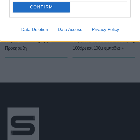
★
★
★
★
★
CONFIRM
Data Deletion
Data Access
Privacy Policy
«
Αγώνες Νικη Μπακογιάννη
Filothei Women Gala: Σούπερ
στη Λαμία – Πρόγραμμα –
συμμετοχές σε επι κοντώ, μήκος,
Προκήρυξη
100άρι και 100μ εμπόδια
»