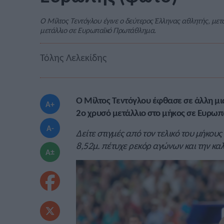
Ο Μίλτος Τεντόγλου έγινε ο δεύτερος Έλληνας αθλητής, μετ
μετάλλιο σε Ευρωπαϊκό Πρωτάθλημα.
Τόλης Λελεκίδης
Ο Μίλτος Τεντόγλου έφθασε σε άλλη μια
A+
2ο χρυσό μετάλλιο στο μήκος σε Ευρω
A-
Δείτε στιγμές από τον τελικό του μήκου
8,52μ. πέτυχε ρεκόρ αγώνων και την κα
A±