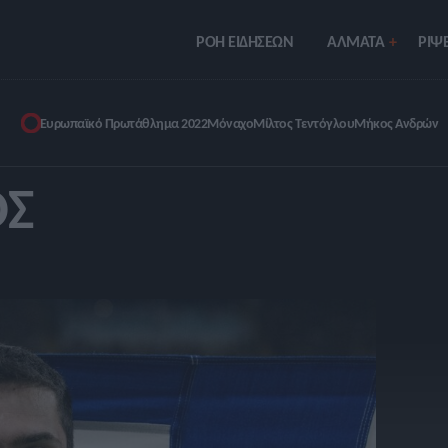
ΡΟΗ ΕΙΔΗΣΕΩΝ
ΑΛΜΑΤΑ
ΡIΨΕ
Ευρωπαϊκό Πρωτάθλημα 2022
Μόναχο
Μίλτος Τεντόγλου
Μήκος Ανδρών
ΟΣ