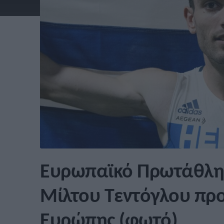
Ευρωπαϊκό Πρωτάθλημ
Μίλτου Τεντόγλου προ
Ευρώπης (φωτό)