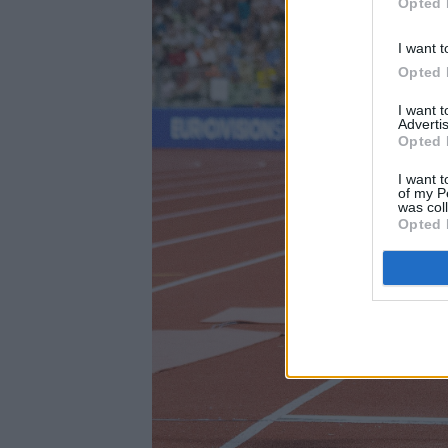
Opted 
I want t
Opted 
I want 
Advertis
Opted 
I want t
of my P
was col
Opted 