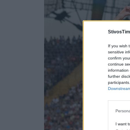
StivosTim
If you wish 
sensitive in
confirm you
continue se
information 
further disc
participants
Downstream 
Persona
I want t