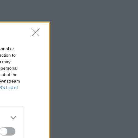
sonal or
ection to
ou may
 personal
out of the
 downstream
B’s List of