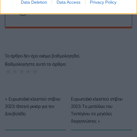
Data Deletion
Data Access
Privacy Policy
Το άρθρο δεν έχει ακόμα βαθμολογηθεί.
Βαθμολογήστε αυτό το άρθρο:
★
★
★
★
★
«
Ευρωπαϊκό κλειστού στίβου
Ευρωπαϊκό κλειστού στίβου
2023: Φετινό ρεκόρ για τον
2023: Τα μετάλλια του
Δουβαλίδη
Τεντόγλου σε μεγάλες
διοργανώσεις
»