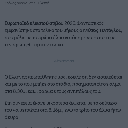
Χρόνος ανάγνωσης: 1 λεπτό
Ευρωπαϊκό κλειστού στίβου
2023:Φανταστικός
εμφανίστηκε στο τελικό του μήκους ο
Μίλτος Τεντόγλου,
που μόλις με το πρώτο άλμα κατάφερε να κατακτήσει
την πρώτη θέση στον τελικό.
Ο Έλληνας πρωταθλητής μας, έδειξε ότι δεν αστειεύεται
και με το που μπήκε στο στάδιο, πραγματοποίησε άλμα
στα 8.30μ. και… σάρωσε τους αντιπάλους του.
Στη συνέχεια έκανε μικρότερα άλματα, με το δεύτερο
του να μετριέται στα 8.16μ., ενώ το τρίτο του άλμα ήταν
άκυρο.