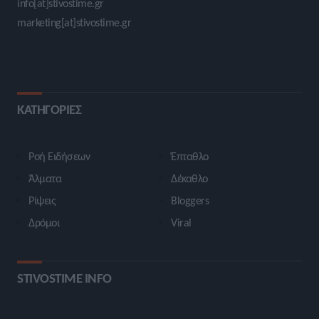
info[at]stivostime.gr
marketing[at]stivostime.gr
ΚΑΤΗΓΟΡΙΕΣ
Ροή Ειδήσεων
Έπταθλο
Άλματα
Δέκαθλο
Ρίψεις
Bloggers
Δρόμοι
Viral
STIVOSTIME INFO