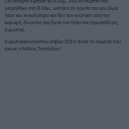
Στο τέταρτο έφτασε τα 8.05μ., ενώ το πέμπτο του
μετρήθηκε στα 8.06μ., ωστόσο το πρώτο του και άλμα
ήταν και το καλύτερο και δεν τον κούνησε από την
κορυφή, δίνοντας του ξανά τον τίτλο του πρωταθλητή
Ευρώπης.
Ευρωπαϊκό κλειστού στίβου 2023: Δείτε τα άλματα που
έκανε ο Μίλτος Τεντόγλου!