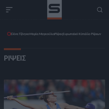
Ελίνα Τζένγκο
Μαρία Μαγκούλια
Ρίψεις
Ευρωπαϊκό Κύπελλο Ρίψεων
ΡΊΨΕΙΣ