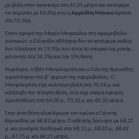
με βολή στον ακοντισμό στα 61,05 μέτρα και κατάφερε
να σαρώσει με 63.65μ ενώ η
Αφροδίτη Μανιού
έφτασε
στο 55.50μ.
Όσον αφορά την Μαρία Μαγκούλια στη σφαιροβολία
γυναικών, η Ελληνίδα αθλήτρια δεν τα κατάφερε καθώς
δεν πλησίασε τα 15.93μ που είναι το ατομικό της ρεκόρ,
μένοντας στο 14.39μ και την 19η θέση.
Νωρίτερα, ο Ιβάν Μενγκλεμπέη και ο Γιάννης Κορακίδης
αγωνίστηκαν στο β΄ γκρουπ της σφυροβολίας. Ο
Μενγκλεμπέη είχε καλύτερη βολή στα 70,54 μ. και
κατέλαβε την τέταρτη θέση, ενώ είχε ακόμη έγκυρες
προσπάθειες στα 64,00 μ., 70,22 μ. και 65,32 μέτρα.
Στην έκτη θέση ολοκλήρωσε τον αγώνα ο Γιάννης
Κορακίδης με 68,83 μέτρα. Ο αθλητής ξεκίνησε με 68,27
μ. και συνέχισε διαδοχικά στα 68,11 μ., 68,83 μ., 68,62
μ., 67,75 μ. και 68,25 μέτρα.