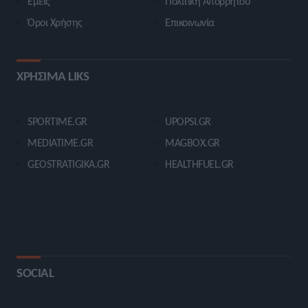
Εμείς
Πολιτική Απορρήτου
Όροι Χρήσης
Επικοινωνία
ΧΡΗΣΙΜΑ LIKS
SPORTIME.GR
UPOPSI.GR
MEDIATIME.GR
MAGBOX.GR
GEOSTRATIGIKA.GR
HEALTHFUEL.GR
SOCIAL