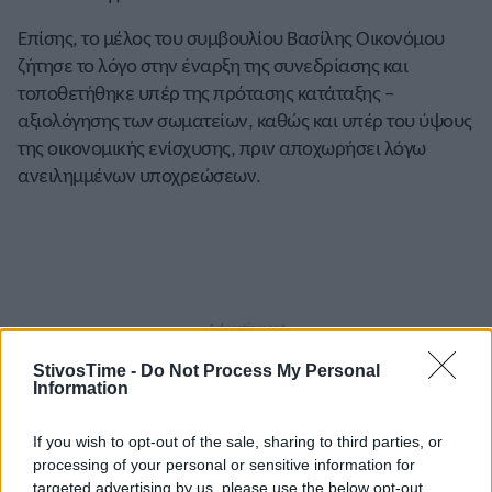
Επίσης, το μέλος του συμβουλίου Βασίλης Οικονόμου
ζήτησε το λόγο στην έναρξη της συνεδρίασης και
τοποθετήθηκε υπέρ της πρότασης κατάταξης –
αξιολόγησης των σωματείων, καθώς και υπέρ του ύψους
της οικονομικής ενίσχυσης, πριν αποχωρήσει λόγω
ανειλημμένων υποχρεώσεων.
StivosTime -
Do Not Process My Personal
Information
If you wish to opt-out of the sale, sharing to third parties, or
processing of your personal or sensitive information for
A+
A-
A±
targeted advertising by us, please use the below opt-out