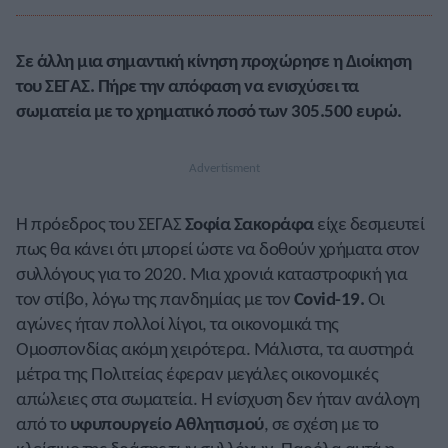
Σε άλλη μια σημαντική κίνηση προχώρησε η Διοίκηση
του ΣΕΓΑΣ. Πήρε την απόφαση να ενισχύσει τα
σωματεία με το χρηματικό ποσό των 305.500 ευρώ.
Η πρόεδρος του ΣΕΓΑΣ
Σοφία Σακοράφα
είχε δεσμευτεί
πως θα κάνει ότι μπορεί ώστε να δοθούν χρήματα στον
συλλόγους για το 2020. Μια χρονιά καταστροφική για
τον στίβο, λόγω της πανδημίας με τον
Covid-19.
Οι
αγώνες ήταν πολλοί λίγοι, τα οικονομικά της
Ομοσπονδίας ακόμη χειρότερα. Μάλιστα, τα αυστηρά
μέτρα της Πολιτείας έφεραν μεγάλες οικονομικές
απώλειες στα σωματεία. Η ενίσχυση δεν ήταν ανάλογη
από το
υφυπουργείο Αθλητισμού
, σε σχέση με το