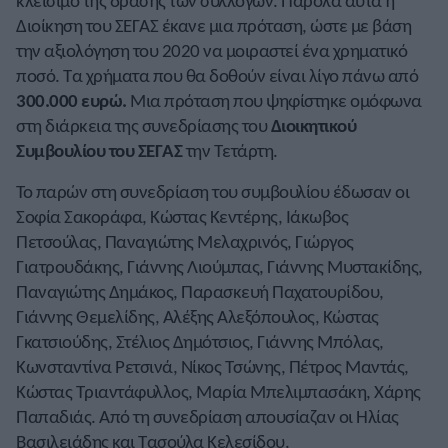
κλείσιμο της δράσης των συλλόγων. Παρόλα αυτά η
Διοίκηση του ΣΕΓΑΣ έκανε μια πρόταση, ώστε με βάση
την αξιολόγηση του 2020 να μοιραστεί ένα χρηματικό
ποσό. Τα χρήματα που θα δοθούν είναι λίγο πάνω από
300.000 ευρώ.
Μια πρόταση που ψηφίστηκε ομόφωνα
στη διάρκεια της συνεδρίασης του
Διοικητικού
Συμβουλίου του ΣΕΓΑΣ
την Τετάρτη.
Το παρών στη συνεδρίαση του συμβουλίου έδωσαν οι
Σοφία Σακοράφα, Κώστας Κεντέρης, Ιάκωβος
Πετσούλας, Παναγιώτης Μελαχρινός, Γιώργος
Γιατρουδάκης, Γιάννης Λιούμπας, Γιάννης Μυστακίδης,
Παναγιώτης Δημάκος, Παρασκευή Παχατουρίδου,
Γιάννης Θεμελίδης, Αλέξης Αλεξόπουλος, Κώστας
Γκατσιούδης, Στέλιος Δημότσιος, Γιάννης Μπόλας,
Κωνσταντίνα Ρετσινά, Νίκος Τσώνης, Πέτρος Μαντάς,
Κώστας Τριαντάφυλλος, Μαρία Μπελιμπασάκη, Χάρης
Παπαδιάς. Από τη συνεδρίαση απουσίαζαν οι Ηλίας
Βασιλειάδης και Τασούλα Κελεσίδου.