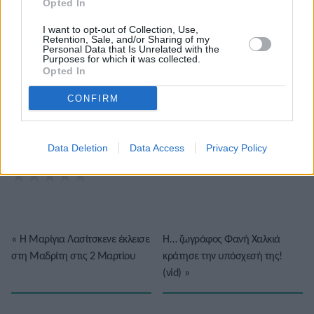
Opted In
I want to opt-out of Collection, Use,
Retention, Sale, and/or Sharing of my
Personal Data that Is Unrelated with the
Purposes for which it was collected.
Opted In
CONFIRM
Το άρθρο δεν έχει ακόμα βαθμολογηθεί.
Data Deletion
Data Access
Privacy Policy
Βαθμολογήστε αυτό το άρθρο:
★
★
★
★
★
«
Η Μαρίγια Λασίτσκενε έκλεισε
Η… ζωγράφος Φανή Χαλκιά
στη Μαδρίτη στις 2 Μαρτίου
κράτησε την υπόσχεσή της!
(vid)
»