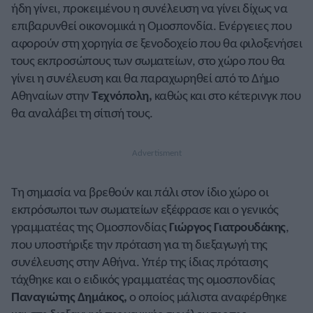
ήδη γίνει, προκειμένου η συνέλευση να γίνει δίχως να
επιβαρυνθεί οικονομικά η Ομοσπονδία. Ενέργειες που
αφορούν στη χορηγία σε ξενοδοχείο που θα φιλοξενήσει
τους εκπροσώπους των σωματείων, στο χώρο που θα
γίνει η συνέλευση και θα παραχωρηθεί από το Δήμο
Αθηναίων στην
Τεχνόπολη,
καθώς και στο κέτερινγκ που
θα αναλάβει τη σίτισή τους.
Τη σημασία να βρεθούν και πάλι στον ίδιο χώρο οι
εκπρόσωποι των σωματείων εξέφρασε και ο γενικός
γραμματέας της Ομοσπονδίας
Γιώργος Γιατρουδάκης
,
που υποστήριξε την πρόταση για τη διεξαγωγή της
συνέλευσης στην Αθήνα. Υπέρ της ίδιας πρότασης
τάχθηκε και ο ειδικός γραμματέας της ομοσπονδίας
Παναγιώτης Δημάκος,
ο οποίος μάλιστα αναφέρθηκε