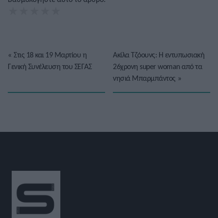
★
★
★
★
★
«
Στις 18 και 19 Μαρτίου η
Ακίλα Τζόουνς: Η εντυπωσιακή
Γενική Συνέλευση του ΣΕΓΑΣ
26χρονη super woman από τα
νησιά Μπαρμπάντος
»