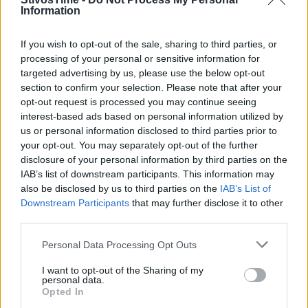
Αλεξόπουλος, Ηλίας Βασιλειάδης, Κώστας Γκατσιούδης,
Information
Στέλιος Δημότσιος, Τασούλα Κελεσίδου, Γιάννης
Μπόλας, Χάρης Παπαδιάς, Κωνσταντίνα Ρετσινά, Νίκος
If you wish to opt-out of the sale, sharing to third parties, or
Τσώνης. Ναι ψήφισαν οι: Σοφία Σακοράφα, Κώστας
processing of your personal or sensitive information for
targeted advertising by us, please use the below opt-out
Κεντέρης, Ιάκωβος Πετσούλας, Γιώργος Γιατρουδάκης,
section to confirm your selection. Please note that after your
Γιάννης Λιούμπας, Γιάννης Μυστακίδης, Παναγιώτης
opt-out request is processed you may continue seeing
Δημάκος, Παρασκευή Παχατουρίδου, Πέτρος Μαντάς,
interest-based ads based on personal information utilized by
Κώστας Τριαντάφυλλος, Μαρία Μπελιμπασάκη.
us or personal information disclosed to third parties prior to
your opt-out. You may separately opt-out of the further
Εξάλλου, το Διοικητικό Συμβούλιο ενέκρινε ομόφωνα
disclosure of your personal information by third parties on the
την πρόταση της Επιτροπής Υψηλού Αθλητισμού για το
IAB’s list of downstream participants. This information may
νέο σχεδιασμό που θα ισχύσει για την ένταξη των
also be disclosed by us to third parties on the
IAB’s List of
Downstream Participants
that may further disclose it to other
αθλητών και αθλητριών στο σχεδιασμό της επόμενης
third parties.
διετίας. Ανάμεσα στις αλλαγές που προβλέπει το νέο
μοντέλο είναι η ένταξη της νέας κατηγορίας «ελίτ» που
Personal Data Processing Opt Outs
αφορά στους αθλητές και στις αθλήτριες που
I want to opt-out of the Sharing of my
κατέκτησαν μετάλλιο στις κορυφαίες διοργανώσεις.
personal data.
Opted In
Παράλληλα, εγκρίθηκε το νέο Point System, που θα