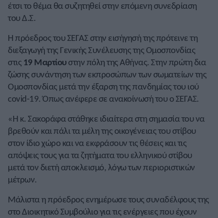
έτσι το θέμα θα συζητηθεί στην επόμενη συνεδρίαση
του Δ.Σ.
Η πρόεδρος του ΣΕΓΑΣ στην εισήγησή της πρότεινε τη
διεξαγωγή της Γενικής Συνέλευσης της Ομοσπονδίας
στις
19 Μαρτίου
στην πόλη της Αθήνας. Στην πρώτη δια
ζώσης συνάντηση των εκπροσώπων των σωματείων της
Ομοσπονδίας μετά την έξαρση της πανδημίας του ιού
covid-19. Όπως ανέφερε σε ανακοίνωσή του ο ΣΕΓΑΣ.
«Η κ. Σακοράφα στάθηκε ιδιαίτερα στη σημασία του να
βρεθούν και πάλι τα μέλη της οικογένειας του στίβου
στον ίδιο χώρο και να εκφράσουν τις θέσεις και τις
απόψεις τους για τα ζητήματα του ελληνικού στίβου
μετά τον διετή αποκλεισμό, λόγω των περιοριστικών
μέτρων.
Μάλιστα η πρόεδρος ενημέρωσε τους συναδέλφους της
στο Διοικητικό Συμβούλιο για τις ενέργειες που έχουν