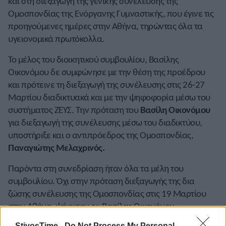
και στη διεξαγωγή της γενικής συνέλευσης της
Ομοσπονδίας της Ενόργανης Γυμναστικής, που έγινε τις
προηγούμενες ημέρες στην Αθήνα, τηρώντας όλα τα
υγειονομικά πρωτόκολλα.
Το μέλος του διοικητικού συμβουλίου, Βασίλης
Οικονόμου δε συμφώνησε με την θέση της προέδρου
και πρότεινε τη διεξαγωγή της συνέλευσης στις 26-27
Μαρτίου διαδικτυακά και με την ψηφοφορία μέσω του
συστήματος ΖΕΥΣ. Την πρόταση του
Βασίλη Οικονόμου
για διεξαγωγή της συνέλευσης μέσω του διαδικτύου,
υποστήριξε και ο αντιπρόεδρος της Ομοσπονδίας,
Παναγιώτης Μελαχρινός.
Παρόντα στη συνεδρίαση ήταν όλα τα μέλη του
συμβουλίου. Όχι στην πρόταση διεξαγωγής της δια
ζώσης συνέλευσης της Ομοσπονδίας στις 19 Μαρτίου
στην Αθήνα, ψήφισαν οι: Βασίλης Οικονόμου,
Παναγιώτης Μελαχρινός, Γιάννης Θεμελίδης, Αλέξης
StivosTime -
Do Not Process My Personal