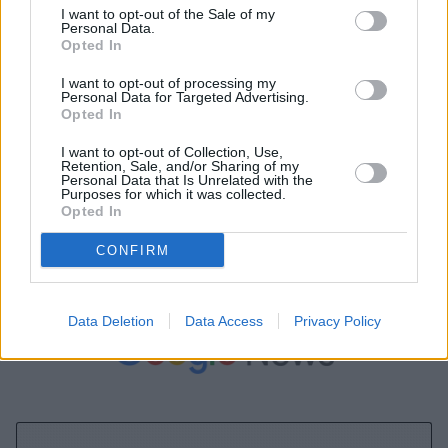
I want to opt-out of the Sale of my
αφορά στους αθλητές και τους προπονητές, αλλά και ο
Personal Data.
νέος κανονισμός λειτουργίας του Υψηλού Αθλητισμού».
Opted In
I want to opt-out of processing my
Personal Data for Targeted Advertising.
Opted In
I want to opt-out of Collection, Use,
Retention, Sale, and/or Sharing of my
Personal Data that Is Unrelated with the
Purposes for which it was collected.
Opted In
A+
A-
A±
CONFIRM
Data Deletion
Data Access
Privacy Policy
Εγγραφείτε στο Stivostime των