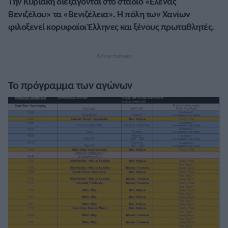
Την Κυριακή διεξάγονται στο στάδιο «Έλενας
Βενιζέλου» τα «Βενιζέλεια». Η πόλη των Χανίων
φιλοξενεί κορυφαίοι Έλληνες και ξένους πρωταθλητές.
Το πρόγραμμα των αγώνων