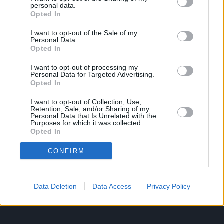
personal data.
Opted In
I want to opt-out of the Sale of my
Personal Data.
Opted In
Το άρθρο δεν έχει ακόμα βαθμολογηθεί.
Βαθμολογήστε αυτό το άρθρο:
I want to opt-out of processing my
★
★
★
★
★
Personal Data for Targeted Advertising.
Opted In
I want to opt-out of Collection, Use,
Retention, Sale, and/or Sharing of my
Personal Data that Is Unrelated with the
«
Στίβος: Ειδήσεις από όλο τον
Χανιά: Διεθνές μίτινγκ Βενιζέλεια
Purposes for which it was collected.
κόσμο (29/5/2022)
(Τελικό)- Αποτελέσματα
»
Opted In
CONFIRM
Data Deletion
Data Access
Privacy Policy