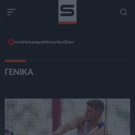
Χανιά
Πρόγραμμα
Μίτινγκ Βενιζέλεια
ΓΕΝΙΚΆ