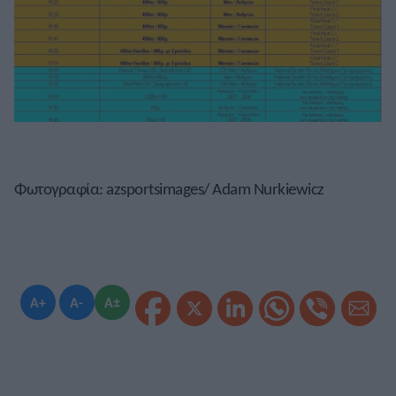
Φωτογραφία: azsportsimages/ Adam Nurkiewicz
A+
A-
A±