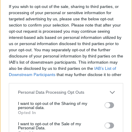
350 λεωφορεία 50 θέσεων, τα οποία αν τοποθετηθούν
If you wish to opt-out of the sale, sharing to third parties, or
σε ευθεία γραμμή θα έχει μήκος 10 χλμ., θα μεταφέρουν
processing of your personal or sensitive information for
τους δρομείς στην εκκίνηση
targeted advertising by us, please use the below opt-out
section to confirm your selection. Please note that after your
400 χημικές τουαλέτες θα τοποθετηθούν για να
opt-out request is processed you may continue seeing
εξυπηρετήσουν του συμμετέχοντες στην αφετηρία, κατά
interest-based ads based on personal information utilized by
us or personal information disclosed to third parties prior to
μήκος της μαραθώνιας διαδρομής και στον τερματισμό
your opt-out. You may separately opt-out of the further
στο Καλλιμάρμαρο.
disclosure of your personal information by third parties on the
IAB’s list of downstream participants. This information may
3.750 εθελοντές με το ζεστό τους χαμόγελο θα
also be disclosed by us to third parties on the
IAB’s List of
συνοδεύουν και θα εξυπηρετούν τους δρομείς όχι μόνο
Downstream Participants
that may further disclose it to other
την ημέρα του αγώνα, αλλά και στη διάρκεια του
third parties.
πενθημέρου των εκδηλώσεων
Personal Data Processing Opt Outs
15 μουσικές μπάντες, κρουστών και Djs θα τονώσουν το
I want to opt-out of the Sharing of my
ηθικό και θα σκορπίσουν κέφι σε συμμετέχοντες και
personal data.
θεατές.
Opted In
I want to opt-out of the Sale of my
400 μ. θα φτάσει η ουρά των ανθρώπων που θα μπουν
Personal Data.