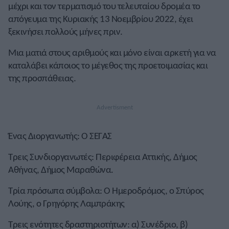
μέχρι και τον τερματισμό του τελευταίου δρομέα το
απόγευμα της Κυριακής 13 Νοεμβρίου 2022, έχει
ξεκινήσει πολλούς μήνες πριν.
Μια ματιά στους αριθμούς και μόνο είναι αρκετή για να
καταλάβει κάποιος το μέγεθος της προετοιμασίας και
της προσπάθειας.
Ένας Διοργανωτής: Ο ΣΕΓΑΣ
Τρεις Συνδιοργανωτές: Περιφέρεια Αττικής, Δήμος
Αθήνας, Δήμος Μαραθώνα.
Τρία πρόσωπα σύμβολα: Ο Ημεροδρόμος, o Σπύρος
Λούης, ο Γρηγόρης Λαμπράκης
Τρεις ενότητες δραστηριοτήτων: α) Συνέδριο, β)