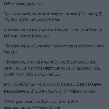
Εκδηλώσεις, γ) Αγώνες.
Τρεις ιστορικές εγκαταστάσεις: α) Ιστορική Εκκίνηση, β)
Τύμβος, γ) Παναθηναϊκό Στάδιο
Δύο Θεσμοί: α) η Φλόγα του Μαραθωνίου, β) Αθλητική
Έκθεση-Κέντρο Εγγραφών
Τέσσερις ώρες «ζωντανής» τηλεοπτικής μετάδοσης από
την ΕΡΤ
Τέσσερις Αγώνες: α) Μαραθώνιος β) Δρόμος 10 χλμ.
ΟΠΑΠ και Universities Night Run OPAP, γ) Δρόμος 5 χλμ.
STOIXIMAN, δ) 1,2 χλμ. Παιδιών.
Ένα Πρωτάθλημα + δύο αγώνες θεσμοί: 1)
Πανελλήνιο
ο
Μαραθωνίου
, 2) ΕΑΟΜ ΑμεΑ, 3) 8
Military Games
100 Δημοσιογράφοι (Έλληνες, ξένοι), 200
φωτορεπόρτερ (Έλληνες, ξένοι)