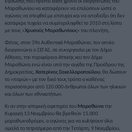
εξίσωσης που πρέπει κάθε χρόνο οι διοργανωτές του
Μαραθωνίου να καταφέρουν να επιλύσουν ώστε ο
αγώνας να στεφθεί με επιτυχία και να αποδείξει ότι δεν
κατάφερε τυχαία να συμπεριληφθεί το 2010 στη λίστα
με τους «
Χρυσούς Μαραθωνίους
» του πλανήτη.
Φέτος, στον 39ο Αυθεντικό Μαραθώνιο, τον οποίο
διοργανώνει ο ΣΕΓΑΣ, σε συνεργασία με τον Δήμο
Αθήνας, την περιφέρεια Αττικής και τον Δήμο
Μαραθώνα ενώ είναι υπό την αιγίδα της Προέδρου της
Δημοκρατίας,
Κατερίνας Σακελλαροπούλου
, θα δώσουν
το «παρών» με τον δικό τους τρόπο ο καθένας
περισσότεροι από 120.000 άνθρωποι όλων των ηλικιών
και όλων των εθνικοτήτων.
Κι αν στην ιστορική αφετηρία του
Μαραθώνα
την
Κυριακή 13 Νοεμβρίου θα βρεθούν 15.000
μαραθωνοδρόμοι, ο αγώνας για να κυλήσουν όλα
ομαλά το τετραήμερο από την Τετάρτη, 9 Νοεμβρίου,